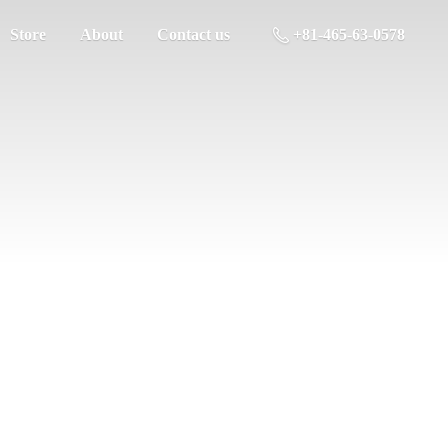
Store
About
Contact us
+81-465-63-0578