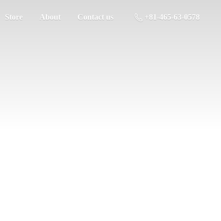
Store
About
Contact us
+81-465-63-0578